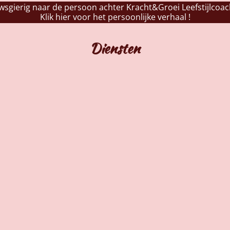
wsgierig naar de persoon achter Kracht&Groei Leefstijlcoac
Klik hier voor het persoonlijke verhaal !
Diensten