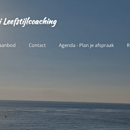
Leefstijlcoaching
aanbod
Contact
Agenda - Plan je afspraak
R