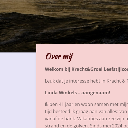
Over mij
Welkom bij Kracht&Groei Leefstijlc
Leuk dat je interesse hebt in Kracht & 
Linda Winkels – aangenaam!
Ik ben 41 jaar en woon samen met mijn t
tijd besteed ik graag aan van alles: va
vanaf de bank. Vakanties aan zee zijn 
strand en de golven. Sinds mei 2024 be