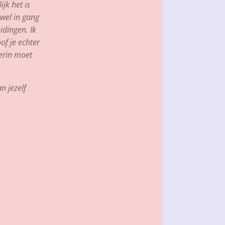
jk het is
 wel in gang
eidingen. Ik
of je echter
 erin moet
n jezelf