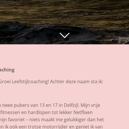
oaching
Groei Leefstijlcoaching! Achter deze naam sta ik:
wee pubers van 13 en 17 in Delfzijl. Mijn vrije
n fitnessen en hardlopen tot lekker Netflixen
mijn favoriet – niets maakt me gelukkiger dan het
n ik ook een trotse motorrijder en geniet ik van