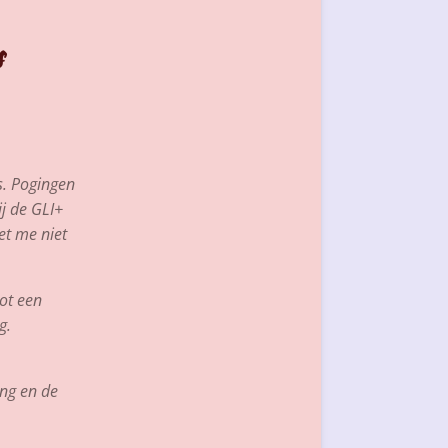
s
s. Pogingen
ij de GLI+
et me niet
ot een
g.
ing en de