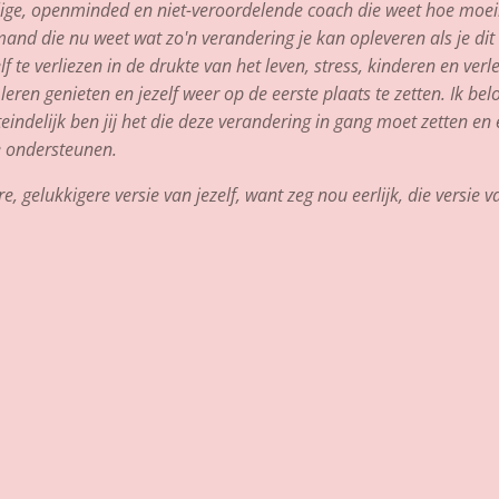
ige, openminded en niet-veroordelende coach die weet hoe moeili
mand die nu weet wat zo'n verandering je kan opleveren als je dit
lf te verliezen in de drukte van het leven, stress, kinderen en verl
eren genieten en jezelf weer op de eerste plaats te zetten. Ik belo
indelijk ben jij het die deze verandering in gang moet zetten en
te ondersteunen.
elukkigere versie van jezelf, want zeg nou eerlijk, die versie va